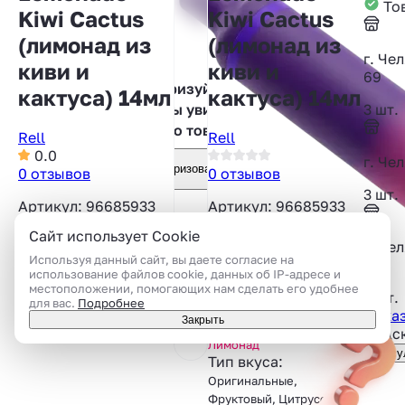
Тов
Kiwi Cactus
Kiwi Cactus
(лимонад из
(лимонад из
г. Че
киви и
киви и
69
Авторизуйтесь,
кактуса) 14мл
кактуса) 14мл
3 шт.
чтобы увидеть
фото товара
Rell
Rell
0.0
г. Че
Авторизоваться
0 отзывов
0 отзывов
3 шт.
Артикул: 96685933
Артикул: 96685933
Сайт использует Cookie
Ароматизатор RELL
г. Че
Azure - Лимонад из
Используя данный сайт, вы даете согласие на
25
киви и кактуса 14мл
использование файлов cookie, данных об IP-адресе и
местоположении, помогающих нам сделать его удобнее
3 шт.
для вас.
Подробнее
Объём:
14 мл
Показ
Закрыть
Вкус:
Кактус
,
Киви
,
Подск
Лимонад
Консу
Тип вкуса:
Оригинальные,
Фруктовый, Цитрусовый