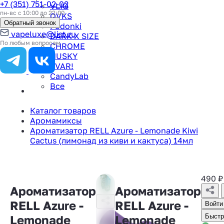
+7 (351) 751-02-02
VLIQ
пн-вс с 10:00 до 22:00
QVKS
Обратный звонок
Podonki
vapeluxe@list.ru
DARK X SIZE
По любым вопросам
CHROME
HUSKY
TVAR!
CandyLab
Все
Каталог товаров
Аромамиксы
Ароматизатор RELL Azure - Lemonade Kiwi
Cactus (лимонад из киви и кактуса) 14мл
490
₽
Ароматизатор
Ароматизатор
RELL Azure -
RELL Azure -
Войти
Lemonade
Lemonade
Быстр