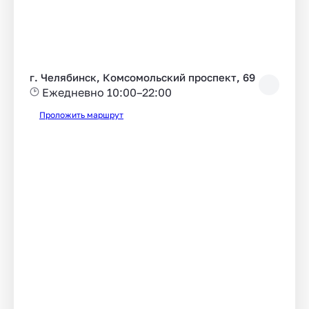
г. Челябинск, Комсомольский проспект, 69
Ежедневно 10:00–22:00
Проложить маршрут