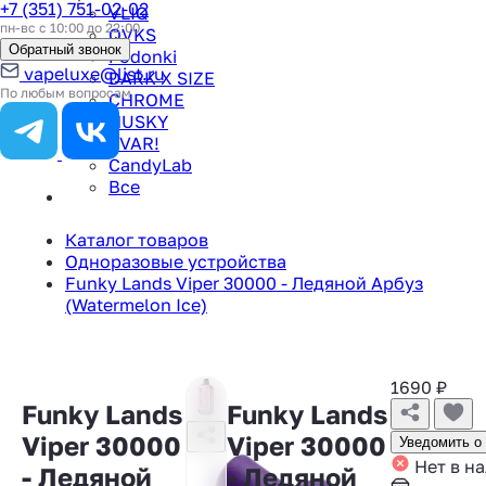
+7 (351) 751-02-02
VLIQ
пн-вс с 10:00 до 22:00
QVKS
Обратный звонок
Podonki
vapeluxe@list.ru
DARK X SIZE
По любым вопросам
CHROME
HUSKY
TVAR!
CandyLab
Все
Каталог товаров
Одноразовые устройства
Funky Lands Viper 30000 - Ледяной Арбуз
(Watermelon Ice)
1690
₽
Funky Lands
Funky Lands
Viper 30000
Viper 30000
Уведомить о
Нет в н
- Ледяной
- Ледяной