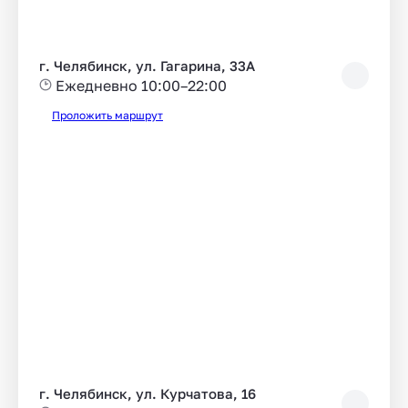
г. Челябинск, ул. Гагарина, 33А
Ежедневно 10:00–22:00
Проложить маршрут
г. Челябинск, ул. Курчатова, 16