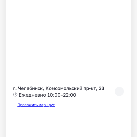
г. Челябинск, Комсомольский пр-кт, 33
Ежедневно 10:00–22:00
Проложить маршрут