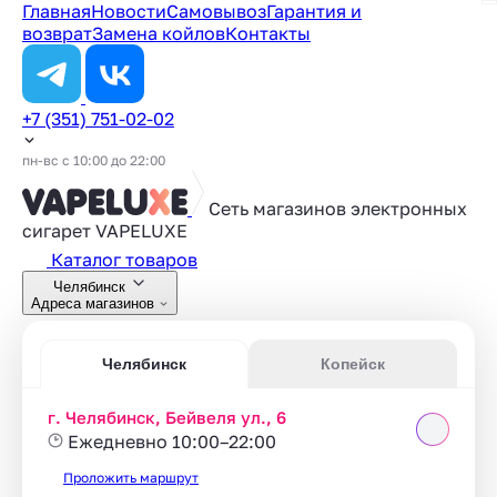
Главная
Новости
Самовывоз
Гарантия и
возврат
Замена койлов
Контакты
+7 (351) 751-02-02
пн-вс с 10:00 до 22:00
Сеть магазинов электронных
сигарет
VAPELUXE
Каталог товаров
Челябинск
Адреса магазинов
Челябинск
Копейск
г. Челябинск, Бейвеля ул., 6
Ежедневно 10:00–22:00
Проложить маршрут