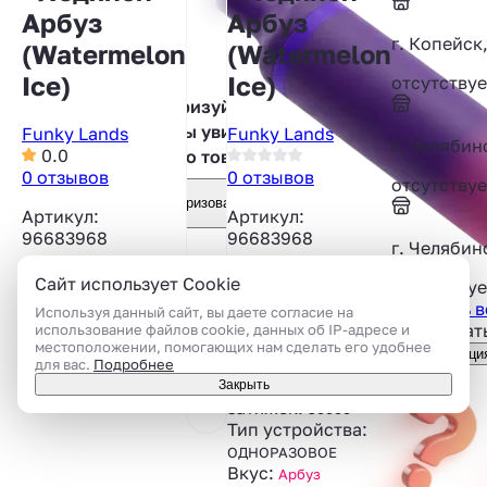
Арбуз
Арбуз
г. Копейск
(Watermelon
(Watermelon
Ice)
Ice)
отсутствуе
Авторизуйтесь,
чтобы увидеть
Funky Lands
Funky Lands
г. Челябинс
0.0
фото товара
0 отзывов
0 отзывов
отсутствуе
Авторизоваться
Артикул:
Артикул:
96683968
96683968
г. Челябин
Аккумулятор:
Сайт использует Cookie
отсутствуе
ВСТРОЕННЫЙ
Показать в
Используя данный сайт, вы даете согласие на
Ёмкость для
Подсказат
использование файлов cookie, данных об IP-адресе и
аккумулятора:
850
местоположении, помогающих нам сделать его удобнее
Консультаци
для вас.
Подробнее
mAh
Количество
Закрыть
затяжек:
30000
Тип устройства:
ОДНОРАЗОВОЕ
Вкус:
Арбуз