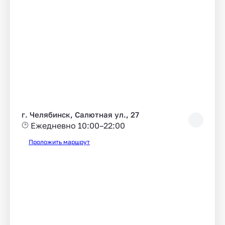
г. Челябинск, Салютная ул., 27
Ежедневно 10:00–22:00
Проложить маршрут