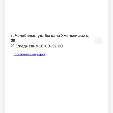
г. Челябинск, ул. Богдана Хмельницкого,
25
Ежедневно 10:00–22:00
Проложить маршрут