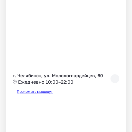
г. Челябинск, ул. Молодогвардейцев, 60
Ежедневно 10:00–22:00
Проложить маршрут