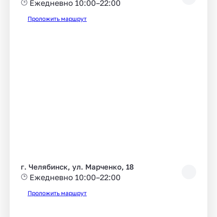
Ежедневно 10:00–22:00
Проложить маршрут
г. Челябинск, ул. Марченко, 18
Ежедневно 10:00–22:00
Проложить маршрут