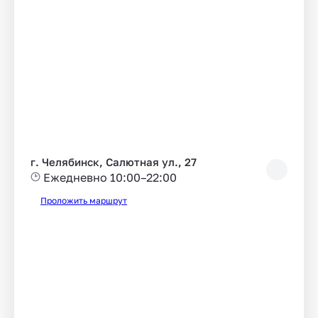
г. Челябинск, Салютная ул., 27
Ежедневно 10:00–22:00
Проложить маршрут