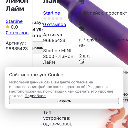
Лимон
Лайм
Лайм
Starline
г. Копейск, проспект
Starline
Авторизуйтесь,
2 шт.
0 отзывов
0.0
чтобы увидеть
0 отзывов
Артикул:
фото товара
г. Челябинск, Комсо
96685423
Артикул:
69
Авторизоваться
96685423
Starline MINI
2 шт.
3000 - Лимон
Лайм
Аккумулятор:
г. Челябинск, Бейвеля
Сайт использует Cookie
ВСТРОЕННЫЙ
1 шт.
Используя данный сайт, вы даете согласие на
Ёмкость для
использование файлов cookie, данных об IP-адресе и
Показать все
аккумулятора:
местоположении, помогающих нам сделать его удобнее
Подсказать или помо
650 mАh
для вас.
Подробнее
Количество
Консультация специалист
Закрыть
затяжек:
3000
Тип
устройства:
ОДНОРАЗОВОЕ