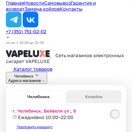
Главная
Новости
Самовывоз
Гарантия и
возврат
Замена койлов
Контакты
+7 (351) 751-02-02
пн-вс с 10:00 до 22:00
Сеть магазинов электронных
сигарет
VAPELUXE
Каталог товаров
Челябинск
Адреса магазинов
Челябинск
Копейск
г. Челябинск, Бейвеля ул., 6
Ежедневно 10:00–22:00
Проложить маршрут