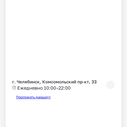
г. Челябинск, Комсомольский пр-кт, 33
Ежедневно 10:00–22:00
Проложить маршрут