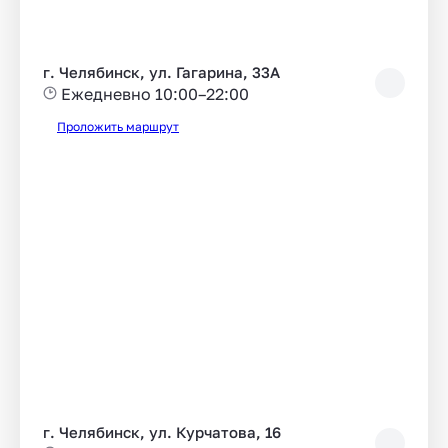
г. Челябинск, ул. Гагарина, 33А
Ежедневно 10:00–22:00
Проложить маршрут
г. Челябинск, ул. Курчатова, 16