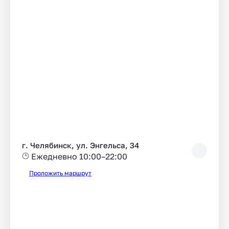
г. Челябинск, ул. Энгельса, 34
Ежедневно 10:00–22:00
Проложить маршрут