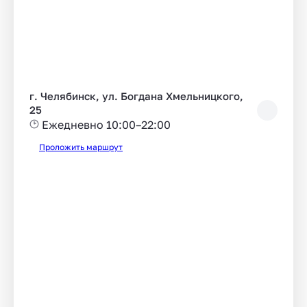
г. Челябинск, ул. Богдана Хмельницкого,
25
Ежедневно 10:00–22:00
Проложить маршрут