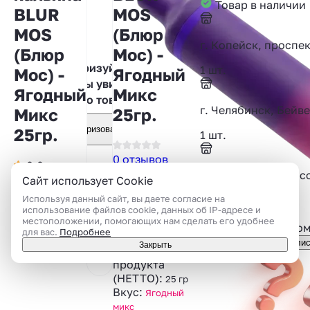
Товар в наличии
BLUR
MOS
MOS
(Блюр
г. Копейск, проспе
(Блюр
Мос) -
Авторизуйтесь,
1 шт.
Мос) -
Ягодный
чтобы увидеть
Ягодный
Микс
фото товара
г. Челябинск, Бейве
Микс
25гр.
Авторизоваться
25гр.
1 шт.
0 отзывов
0.0
г. Челябинск, Комс
0 отзывов
Сайт использует Cookie
Артикул:
96686377
1 шт.
Используя данный сайт, вы даете согласие на
Артикул:
использование файлов cookie, данных об IP-адресе и
Показать все
96686377
местоположении, помогающих нам сделать его удобнее
Вид:
Табак для
Подсказать или по
для вас.
Подробнее
кальяна
Консультация специали
Закрыть
Масса
продукта
(НЕТТО):
25 гр
Вкус:
Ягодный
микс