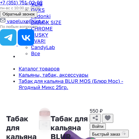
+7 (351) 751-02-02
VLIQ
пн-вс с 10:00 до 22:00
QVKS
Обратный звонок
Podonki
vapeluxe@list.ru
DARK X SIZE
По любым вопросам
CHROME
HUSKY
TVAR!
CandyLab
Все
Каталог товаров
Кальяны, табак, аксессуары
Табак для кальяна BLUR MOS (Блюр Мос) -
Ягодный Микс 25гр.
550
₽
Табак
Табак для
для
кальяна
Войти
кальяна
BLUR
Быстрый заказ