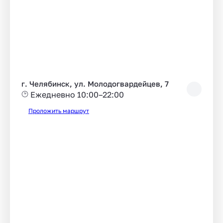
г. Челябинск, ул. Молодогвардейцев, 7
Ежедневно 10:00–22:00
Проложить маршрут