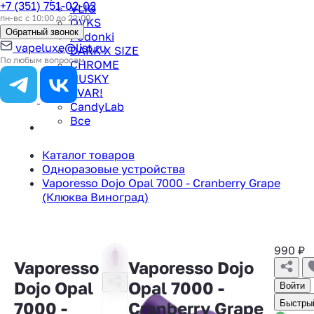
+7 (351) 751-02-02
VLIQ
пн-вс с 10:00 до 22:00
QVKS
Обратный звонок
Podonki
vapeluxe@list.ru
DARK X SIZE
По любым вопросам
CHROME
HUSKY
TVAR!
CandyLab
Все
Каталог товаров
Одноразовые устройства
Vaporesso Dojo Opal 7000 - Cranberry Grape
(Клюква Виноград)
990
₽
Vaporesso
Vaporesso Dojo
Dojo Opal
Opal 7000 -
Войти
7000 -
Cranberry Grape
Быстрый