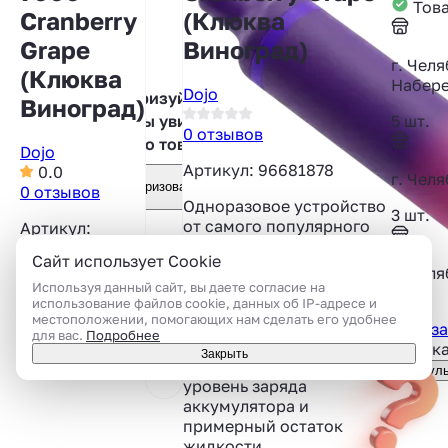
Това
Cranberry
(Клюква
Grape
Виноград)
г. Чел
(Клюква
Набере
Dojo
Авторизуйтесь,
Виноград)
5 шт.
чтобы увидеть
0 отзывов
фото товара
Dojo
Артикул: 96681878
0.0
г. Челя
Авторизоваться
0 отзывов
Одноразовое устройство
3 шт.
от самого популярного
Артикул:
производителя Pod-
96681878
Сайт использует Cookie
систем Vaporesso. Девайс
г. Чел
имеет отличную передачу
Используя данный сайт, вы даете согласие на
использование файлов cookie, данных об IP-адресе и
вкуса за счёт технологии
3 шт.
местоположении, помогающих нам сделать его удобнее
Dual Mesh (Два сетчатых
Показа
для вас.
Подробнее
испарителя). Лаконичный
Подска
Закрыть
дисплей отображает
Консуль
уровень заряда
аккумулятора и
примерный остаток
жидкости.