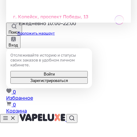
г. Копейск, проспект Победы, 13
Ежедневно 10:00–22:00
Поиск
Проложить маршрут
Вход
Отслеживайте историю и статусы
своих заказов в удобном личном
кабинете.
Войти
Зарегистрироваться
0
Избранное
0
Корзина