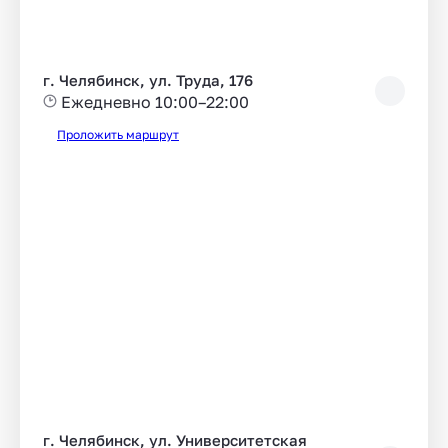
г. Челябинск, ул. Труда, 176
Ежедневно 10:00–22:00
Проложить маршрут
г. Челябинск, ул. Университетская