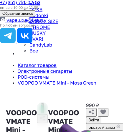
+7 (351) 751-02-02
VLIQ
пн-вс с 10:00 до 22:00
QVKS
Обратный звонок
Podonki
vapeluxe@list.ru
DARK X SIZE
По любым вопросам
CHROME
HUSKY
TVAR!
CandyLab
Все
Каталог товаров
Электронные сигареты
POD-системы
VOOPOO VMATE Mini - Moss Green
990
₽
VOOPOO
VOOPOO
VMATE
VMATE
Войти
Mini -
Mini -
Быстрый заказ