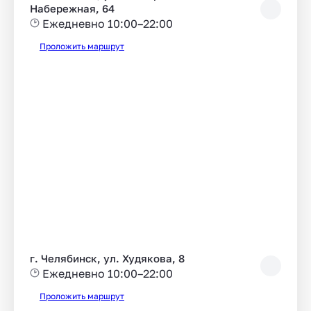
Набережная, 64
Ежедневно 10:00–22:00
Проложить маршрут
г. Челябинск, ул. Худякова, 8
Ежедневно 10:00–22:00
Проложить маршрут