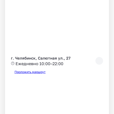
г. Челябинск, Салютная ул., 27
Ежедневно 10:00–22:00
Проложить маршрут