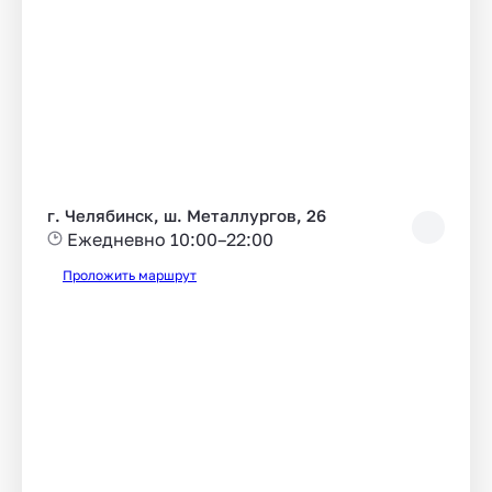
г. Челябинск, ш. Металлургов, 26
Ежедневно 10:00–22:00
Проложить маршрут