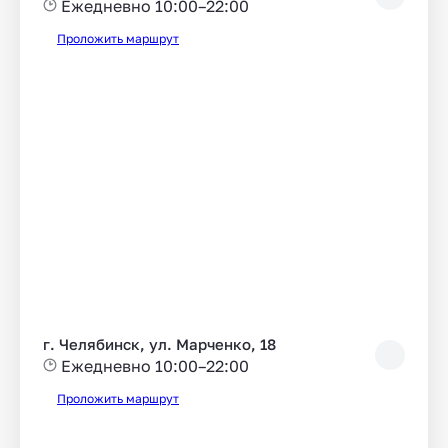
Ежедневно 10:00–22:00
Проложить маршрут
г. Челябинск, ул. Марченко, 18
Ежедневно 10:00–22:00
Проложить маршрут