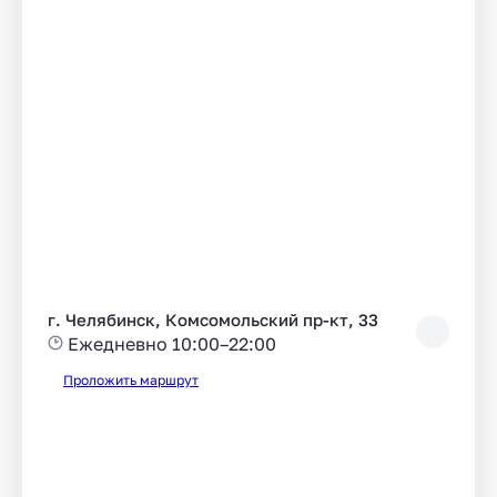
г. Челябинск, Комсомольский пр-кт, 33
Ежедневно 10:00–22:00
Проложить маршрут