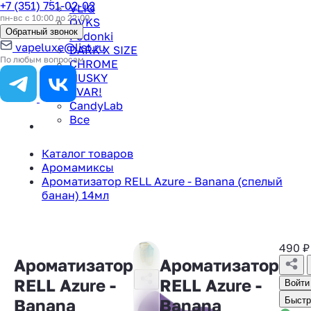
+7 (351) 751-02-02
VLIQ
пн-вс с 10:00 до 22:00
QVKS
Обратный звонок
Podonki
vapeluxe@list.ru
DARK X SIZE
По любым вопросам
CHROME
HUSKY
TVAR!
CandyLab
Все
Каталог товаров
Аромамиксы
Ароматизатор RELL Azure - Banana (спелый
банан) 14мл
490
₽
Ароматизатор
Ароматизатор
RELL Azure -
RELL Azure -
Войти
Banana
Banana
Быстр