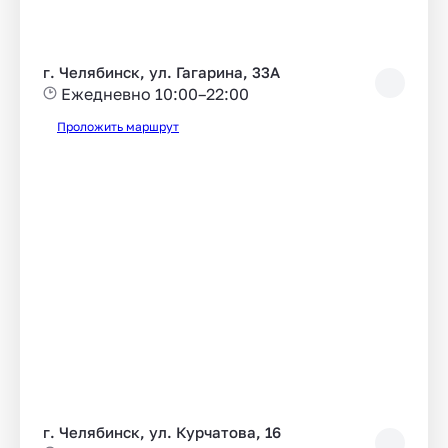
г. Челябинск, ул. Гагарина, 33А
Ежедневно 10:00–22:00
Проложить маршрут
г. Челябинск, ул. Курчатова, 16