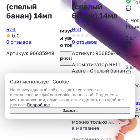
Тов
(спелый
(спелый
банан) 14мл
банан) 14мл
г. Че
Родио
Rell
Rell
Авторизуйтесь,
0.0
3 шт.
чтобы увидеть
0 отзывов
0 отзывов
фото товара
Артикул: 96685949
Артикул: 96685949
г. Че
Авторизоваться
Ароматизатор RELL
3 шт.
Azure - Спелый банан
14мл
Сайт использует Cookie
г. Че
Объём:
14 мл
Используя данный сайт, вы даете согласие на
Вкус:
Банан
использование файлов cookie, данных об IP-адресе и
3 шт.
местоположении, помогающих нам сделать его удобнее
Тип вкуса:
Фруктовый
Показ
для вас.
Подробнее
Подск
Закрыть
Приобрести товар
Консу
можно только лично
в магазине
Дистанционная