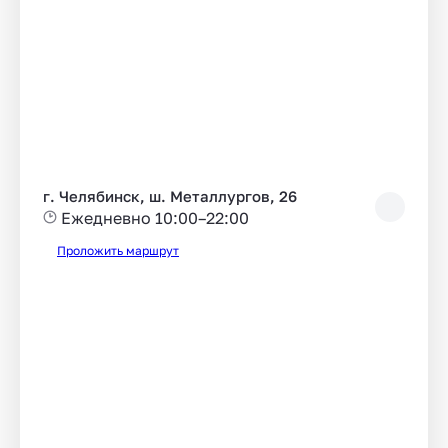
г. Челябинск, ш. Металлургов, 26
Ежедневно 10:00–22:00
Проложить маршрут