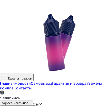
Каталог товаров
Главная
Новости
Самовывоз
Гарантия и возврат
Замена
койлов
Контакты
Челябинск
Адреса магазинов
Аромамиксы