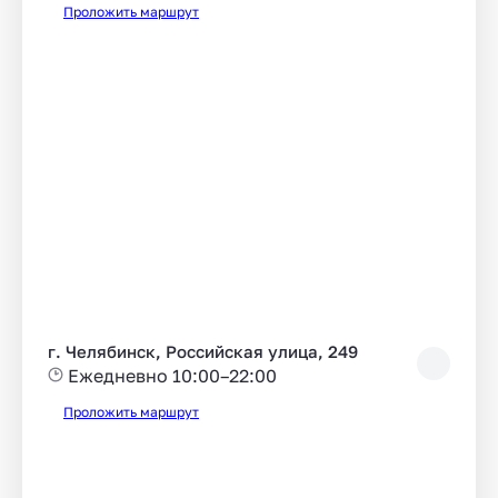
Проложить маршрут
г. Челябинск, Российская улица, 249
Ежедневно 10:00–22:00
Проложить маршрут