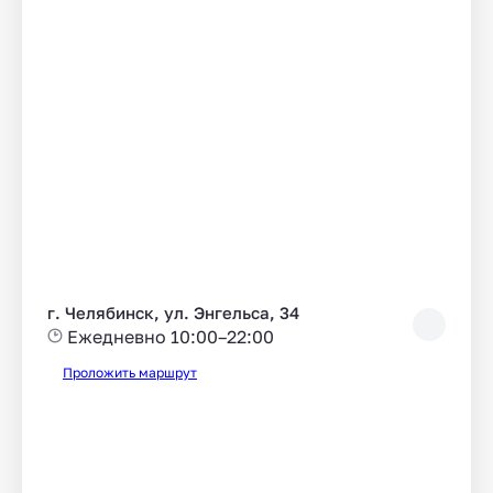
г. Челябинск, ул. Энгельса, 34
Ежедневно 10:00–22:00
Проложить маршрут