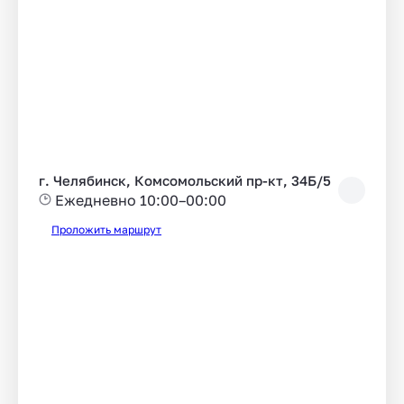
г. Челябинск, Комсомольский пр-кт, 34Б/5
Ежедневно 10:00–00:00
Проложить маршрут